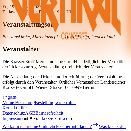
Fr., 19. Februar 2027
Einlass: 18:30 Uhr, Beginn: 19:30 Uhr
Veranstaltungsort
Passionskirche, Marheinekepl. 1, 10961 Berlin, Deutschland
Veranstalter
Die Krasser Stoff Merchandising GmbH ist lediglich der Vermittler
der Tickets zur o.g. Veranstaltung und nicht der Veranstalter.
Die Ausstellung der Tickets und Durchführung der Veranstaltung
erfolgt durch den Veranstalter. Örtlicher Veranstalter: Landstreicher
Konzerte GmbH, Wiener Straße 10, 10999 Berlin
English
Meine Bestellung
Bestellung widerrufen
Kontakt
Hilfe
Datenschutz
AGB
Barrierefreiheit
Impressum
mit ♥ von
krasserstoff.com
Wo kann ich meine Onlinetickets herunterladen?
Was kostet der